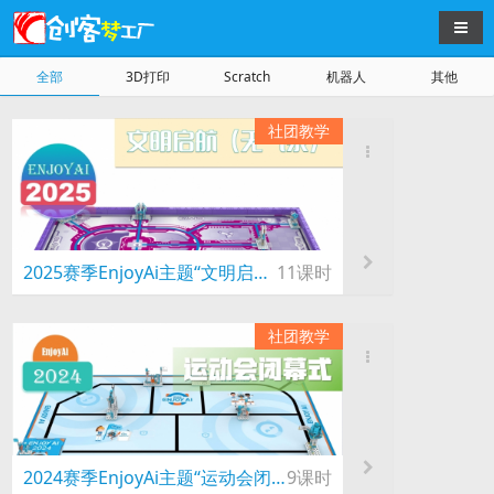
导航
全部
3D打印
Scratch
机器人
其他
社团教学
2025赛季EnjoyAi主题“文明启航”（无气泵）
11课时
社团教学
2024赛季EnjoyAi主题“运动会闭幕式”
9课时