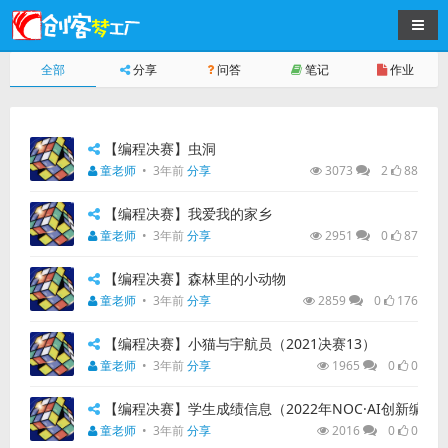
导航
全部
分享
问答
笔记
作业
【编程决赛】虫洞
童老师
•
3年前
分享
3073
2
88
【编程决赛】我爱我的家乡
童老师
•
3年前
分享
2951
0
87
【编程决赛】森林里的小动物
童老师
•
3年前
分享
2859
0
176
【编程决赛】小猫与宇航员（2021决赛13）
童老师
•
3年前
分享
1965
0
0
【编程决赛】学生成绩信息（2022年NOC·AI创新编程全
童老师
•
3年前
分享
2016
0
0