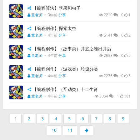
【编程算法】苹果和虫子
童老师
•
3年前
分享
2210
0
1
【编程创作】探索太空
童老师
•
4年前
分享
5141
0
2
【编程创作】（故事类）井底之蛙出井后
童老师
•
4年前
分享
2633
0
5
【编程创作】（游戏类）垃圾分类
童老师
•
4年前
分享
2276
0
5
【编程创作】（互动类）十二生肖
童老师
•
4年前
分享
3054
1
181
1
2
3
4
5
6
7
8
9
10
11