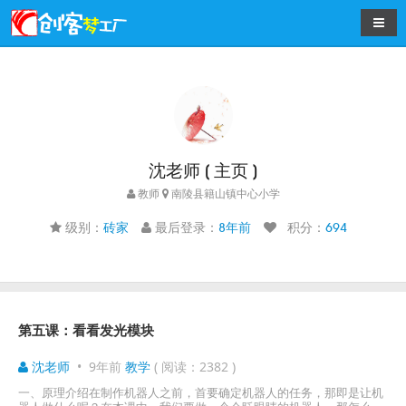
导航
沈老师 ( 主页 )
教师
南陵县籍山镇中心小学
级别：
砖家
最后登录：
8年前
积分：
694
第五课：看看发光模块
沈老师
•
9年前
教学
( 阅读：2382 )
一、原理介绍在制作机器人之前，首要确定机器人的任务，那即是让机