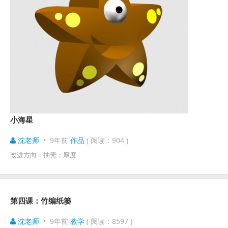
小海星
沈老师
•
9年前
作品
( 阅读：904 )
改进方向：抽壳；厚度
第四课：竹编纸篓
沈老师
•
9年前
教学
( 阅读：8597 )