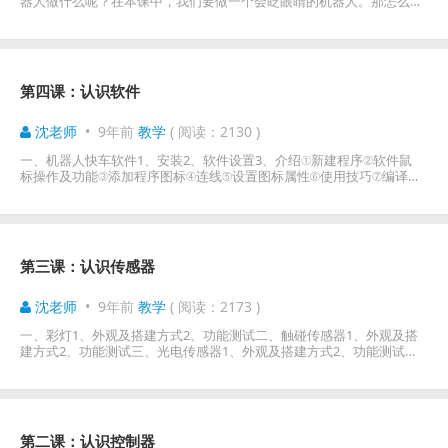
器人做什么呢？在本课中，我们要做一个会眨眼睛的机器人。那怎么来
做呢？其实原理很简单，那就是通过 RCU
第四课：认识软件
沈老师
•
9年前
教学
( 阅读：2130 )
一、机器人快车软件1、安装2、软件设置3、介绍①新建程序②软件鼠
标操作及功能③添加程序图标④连线⑤设置图标属性⑥使用技巧⑦编译下
载程序二、Scratch-JMD1、安装2、软件介绍
第三课：认识传感器
沈老师
•
9年前
教学
( 阅读：2173 )
一、彩灯1、外观及搭建方式2、功能测试二、触碰传感器1、外观及搭
建方式2、功能测试三、光电传感器1、外观及搭建方式2、功能测试①
光电识别光线强弱②光电传感器的阈值③抗干扰光电
第二课：认识控制器