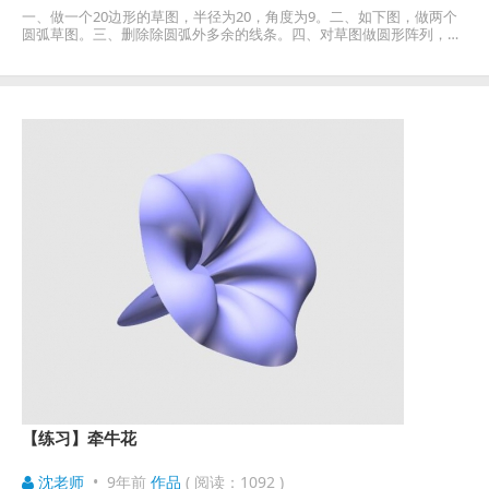
一、做一个20边形的草图，半径为20，角度为9。二、如下图，做两个
圆弧草图。三、删除除圆弧外多余的线条。四、对草图做圆形阵列，圆
心为（0，0，0），数目为10，间距角度为36.五、拉伸
【练习】牵牛花
沈老师
•
9年前
作品
( 阅读：1092 )