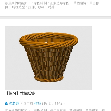
涉及到的功能如下：草图绘制：正多边形草图； 草图编辑：单击修
剪； 特征造型：拉伸、放样； 特殊
【练习】竹编纸篓
沈老师
•
9年前
作品
( 阅读：1142 )
涉及到的功能如下：草图绘制：多边形草图；草图编辑：单击修剪；特